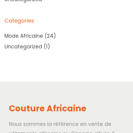
C
o
Categories
n
s
Mode Africaine
(24)
e
Uncategorized
(1)
r
v
e
r
s
e
Couture Africaine
s
C
Nous sommes la référence en vente de
o