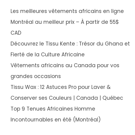
e
Les meilleures vêtements africains en ligne
s
Montréal au meilleur prix – À partir de 55$
c
CAD
a
Découvrez le Tissu Kente : Trésor du Ghana et
n
Fierté de la Culture Africaine
a
d
Vêtements africains au Canada pour vos
i
grandes occasions
e
Tissu Wax : 12 Astuces Pro pour Laver &
n
Conserver ses Couleurs | Canada | Québec
s
Top 9 Tenues Africaines Homme
T
Incontournables en été (Montréal)
i
s