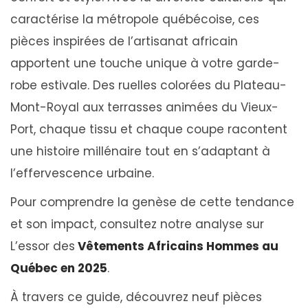
caractérise la métropole québécoise, ces
t
pièces inspirées de l’artisanat africain
1
apportent une touche unique à votre garde-
5
robe estivale. Des ruelles colorées du Plateau-
,
Mont-Royal aux terrasses animées du Vieux-
2
Port, chaque tissu et chaque coupe racontent
0
une histoire millénaire tout en s’adaptant à
2
l’effervescence urbaine.
5
Pour comprendre la genèse de cette tendance
et son impact, consultez notre analyse sur
L’essor des
Vêtements Africains Hommes au
Québec en 2025
.
À travers ce guide, découvrez neuf pièces