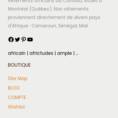
vêtements africains au Canada, situés à
u
Montréal (Québec). Nos vêtements
l
proviennent directement de divers pays
e
d'Afrique : Cameroun, Sénégal, Mali
u
r
s
africain | africtudes | ample | ...
|
C
BOUTIQUE
a
Site Map
n
BLOG
a
COMPTE
d
a
Wishlist
|