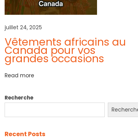
i
e
r
juillet 24, 2025
t
Vêtements africains au
l
Canada pour vos
grandes occasions
e
M
o
Read more
n
d
Recherche
e
Recherch
e
t
Recent Posts
l