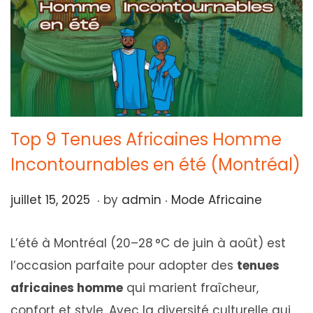
Top 9 Tenues Africaines Homme
Incontournables en été (Montréal)
.
.
Posted on
Posted in
j
juillet 15, 2025
by
admin
Mode Africaine
u
L’été à Montréal (20–28 °C de juin à août) est
i
l’occasion parfaite pour adopter des
tenues
l
africaines homme
qui marient fraîcheur,
l
confort et style. Avec la diversité culturelle qui
e