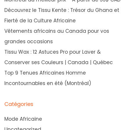
s
Découvrez le Tissu Kente : Trésor du Ghana et
P
Fierté de la Culture Africaine
r
Vêtements africains au Canada pour vos
o
grandes occasions
p
Tissu Wax : 12 Astuces Pro pour Laver &
o
u
Conserver ses Couleurs | Canada | Québec
r
Top 9 Tenues Africaines Homme
L
Incontournables en été (Montréal)
a
v
Catégories
e
r
Mode Africaine
&
Uncategorized