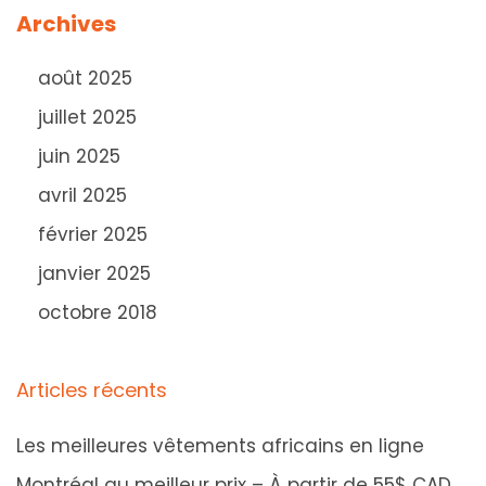
Archives
s
u
août 2025
W
juillet 2025
a
juin 2025
x
avril 2025
:
1
février 2025
2
janvier 2025
A
octobre 2018
s
t
Articles récents
u
c
Les meilleures vêtements africains en ligne
e
Montréal au meilleur prix – À partir de 55$ CAD