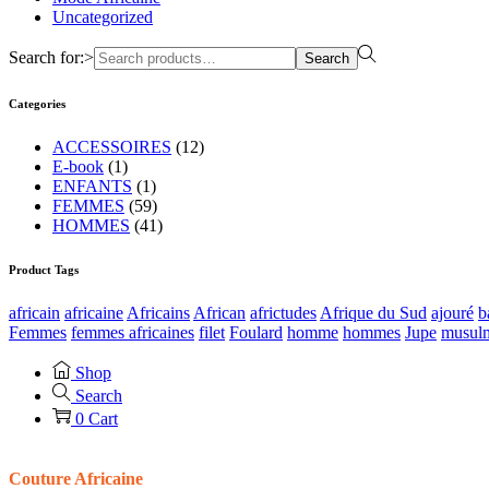
Uncategorized
Search for:>
Search
Categories
ACCESSOIRES
(12)
E-book
(1)
ENFANTS
(1)
FEMMES
(59)
HOMMES
(41)
Product Tags
africain
africaine
Africains
African
africtudes
Afrique du Sud
ajouré
b
Femmes
femmes africaines
filet
Foulard
homme
hommes
Jupe
musul
Shop
Search
0
Cart
Couture Africaine