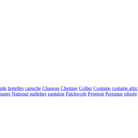
atik
bretelles
capuche
Chapeau
Chemise
Collier
Costume
costume afric
manes
National
paillettes
pantalon
Patchwork
Peignoir
Perruque
plissée