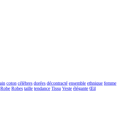
ain
coton
célèbres
dorées
décontracté
ensemble
ethnique
femme
Robe
Robes
taille
tendance
Tissu
Veste
élégante
Œil