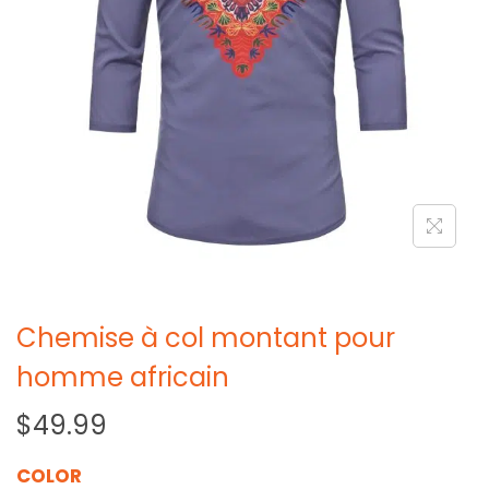
Chemise à col montant pour
homme africain
$
49.99
COLOR