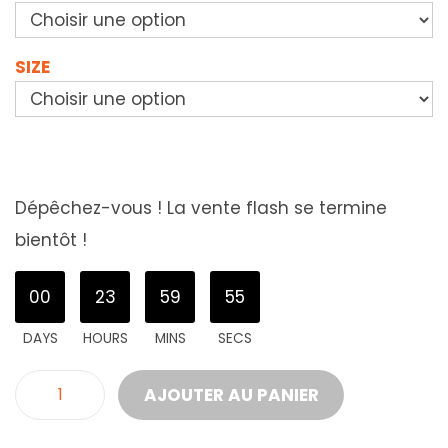
SIZE
Dépêchez-vous ! La vente flash se termine
bientôt !
00
23
59
53
DAYS
HOURS
MINS
SECS
AJOUTER AU PANIER