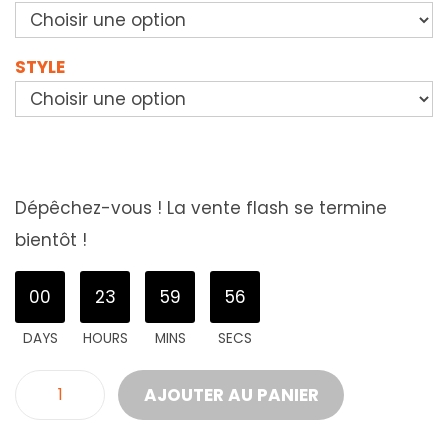
STYLE
Dépêchez-vous ! La vente flash se termine
bientôt !
00
23
59
54
DAYS
HOURS
MINS
SECS
AJOUTER AU PANIER