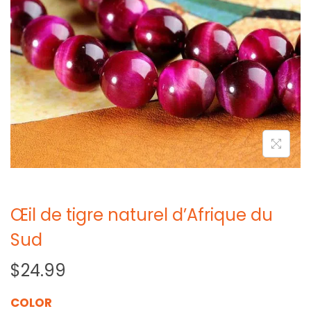
Œil de tigre naturel d’Afrique du
Sud
$
24.99
COLOR