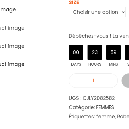
SIZE
Dépêchez-vous ! La vent
00
23
59
DAYS
HOURS
MINS
UGS :
CJLY2082582
Catégorie:
FEMMES
Étiquettes:
femme
,
Robe