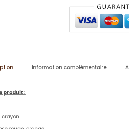
ption
Information complémentaire
A
e produit :
e
e crayon
 rose rouge, orange