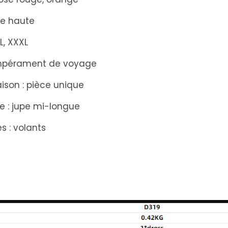
lle haute
XL, XXXL
tempérament de voyage
son : pièce unique
e : jupe mi-longue
s : volants