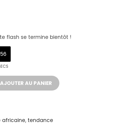
e flash se termine bientôt !
56
SECS
AJOUTER AU PANIER
 africaine
,
tendance