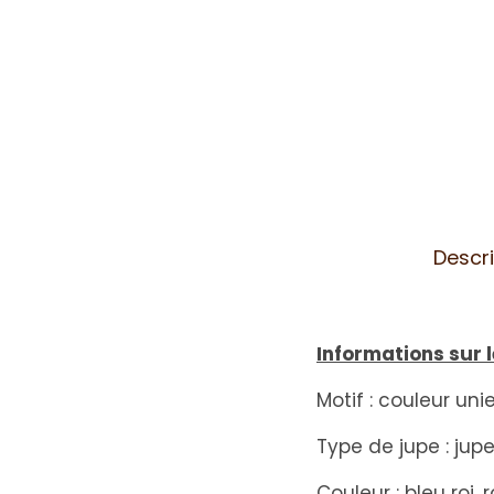
Descri
Informations sur l
Motif : couleur uni
Type de jupe : jup
Couleur : bleu roi,