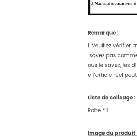
Remarque :
1. Veuillez vérifie
savez pas comment 
ous le savez, les 
e l’article réel p
Liste de colisage :
Robe * 1
Image du produit 