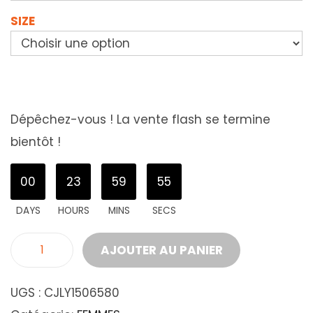
SIZE
Dépêchez-vous ! La vente flash se termine
bientôt !
00
23
59
53
DAYS
HOURS
MINS
SECS
AJOUTER AU PANIER
UGS :
CJLY1506580