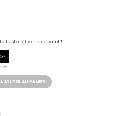
e flash se termine bientôt !
56
SECS
AJOUTER AU PANIER
s