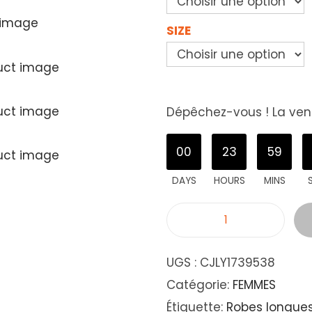
SIZE
Dépêchez-vous ! La vent
00
23
59
DAYS
HOURS
MINS
UGS :
CJLY1739538
Catégorie:
FEMMES
Étiquette:
Robes longue