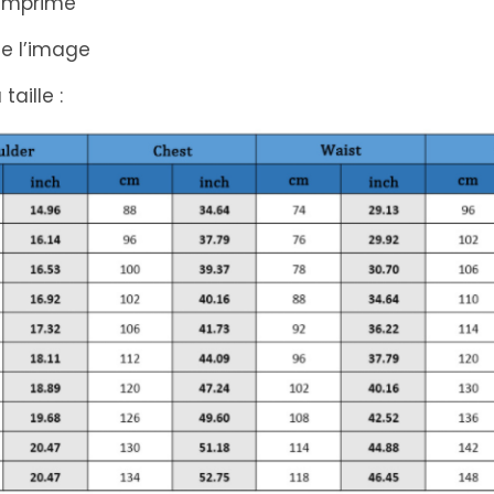
 imprimé
de l’image
taille :